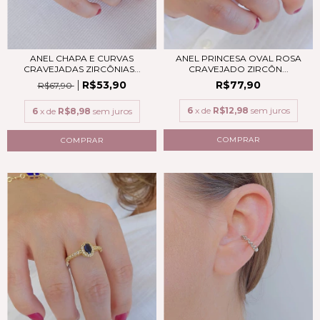
ANEL CHAPA E CURVAS
ANEL PRINCESA OVAL ROSA
CRAVEJADAS ZIRCÔNIAS...
CRAVEJADO ZIRCÔN...
R$53,90
R$77,90
R$67,90
6
x de
R$12,98
sem juros
6
x de
R$8,98
sem juros
COMPRAR
COMPRAR