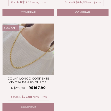
6
x de
R$12,15
sem juros
6
x de
R$24,98
sem juros
30
%
OFF
COLAR LONGO CORRENTE
MIMOSA BANHO OURO 1...
R$167,90
R$239,90
6
x de
R$27,98
sem juros