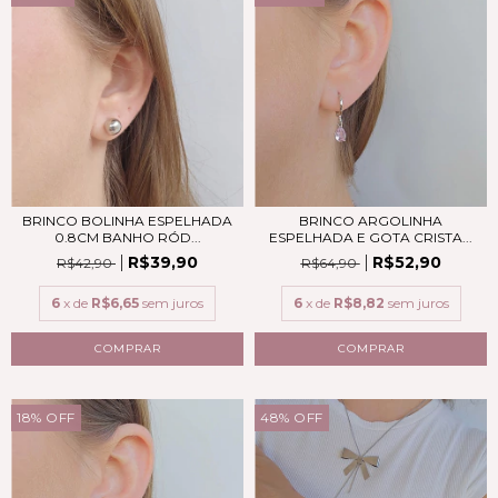
BRINCO BOLINHA ESPELHADA
BRINCO ARGOLINHA
0.8CM BANHO RÓD...
ESPELHADA E GOTA CRISTA...
R$39,90
R$52,90
R$42,90
R$64,90
6
x de
R$6,65
sem juros
6
x de
R$8,82
sem juros
18
%
OFF
48
%
OFF