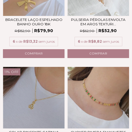
BRACELETE LAÇO ESPELHADO
PULSEIRA PÉROLAS ENVOLTA
BANHO OURO 18K
EM AROS TEXTURI...
R$79,90
R$52,90
R$152,90
R$62,90
6
x de
R$13,32
sem juros
6
x de
R$8,82
sem juros
11
%
OFF