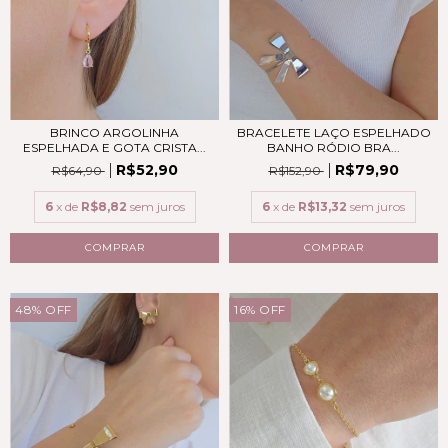
BRINCO ARGOLINHA
BRACELETE LAÇO ESPELHADO
ESPELHADA E GOTA CRISTA...
BANHO RÓDIO BRA...
R$52,90
R$79,90
R$64,90
R$152,90
6
x de
R$8,82
sem juros
6
x de
R$13,32
sem juros
48
%
OFF
16
%
OFF