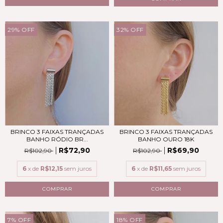
29
%
OFF
32
%
OFF
BRINCO 3 FAIXAS TRANÇADAS
BRINCO 3 FAIXAS TRANÇADAS
BANHO RÓDIO BR...
BANHO OURO 18K
R$72,90
R$69,90
R$102,90
R$102,90
6
x de
R$12,15
sem juros
6
x de
R$11,65
sem juros
7
%
OFF
18
%
OFF