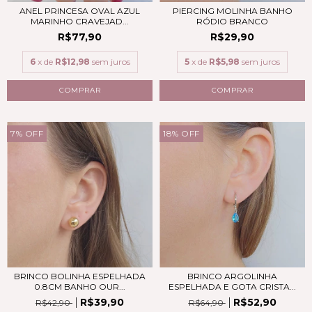
ANEL PRINCESA OVAL AZUL
PIERCING MOLINHA BANHO
MARINHO CRAVEJAD...
RÓDIO BRANCO
R$77,90
R$29,90
6
x de
R$12,98
sem juros
5
x de
R$5,98
sem juros
COMPRAR
7
%
OFF
18
%
OFF
BRINCO BOLINHA ESPELHADA
BRINCO ARGOLINHA
0.8CM BANHO OUR...
ESPELHADA E GOTA CRISTA...
R$39,90
R$52,90
R$42,90
R$64,90