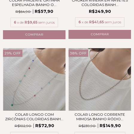
COLAR PINGENTE GATINHA
CHOKER RIVIERA EM NAVETES
ESPELHADA BANHO O...
COLORIDAS BANH...
R$57,90
R$249,90
R$64,90
6
x de
R$41,65
sem juros
6
x de
R$9,65
sem juros
29
%
OFF
38
%
OFF
COLAR LONGO COM
COLAR LONGO CORRENTE
ZIRCÔNIAS COLORIDAS BANH...
MIMOSA BANHO RÓDIO...
R$72,90
R$149,90
R$102,90
R$239,90