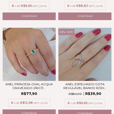
6
x de
R$6,65
sem juros
6
x de
R$8,82
sem juros
53
%
OFF
ANEL PRINCESA OVAL ACQUA
ANEL ESPELHADO GOTA
CRAVEJADO ZIRCÔ...
REGULÁVEL BANHO RÓDI...
R$77,90
R$39,90
R$84,90
6
x de
R$12,98
sem juros
6
x de
R$6,65
sem juros
COMPRAR
COMPRAR