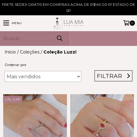
FRETE SEDEX GRÁTIS EM COMPRAS ACIMA DE R$149,00 P/ ESTADO DE
SP
MENU
0
PRODUTOS
Início
/
Coleções
/
Coleção Luzzi
Ordenar por
FILTRAR
21
%
OFF