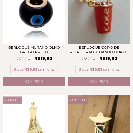
BERLOQUE MURANO OLHO
BERLOQUE COPO DE
GREGO PRETO
REFRIGERANTE BANHO OURO...
R$19,90
R$19,90
R$29,90
R$32,90
3
x de
R$6,63
sem juros
3
x de
R$6,63
sem juros
COMPRAR
COMPRAR
29
%
OFF
20
%
OFF