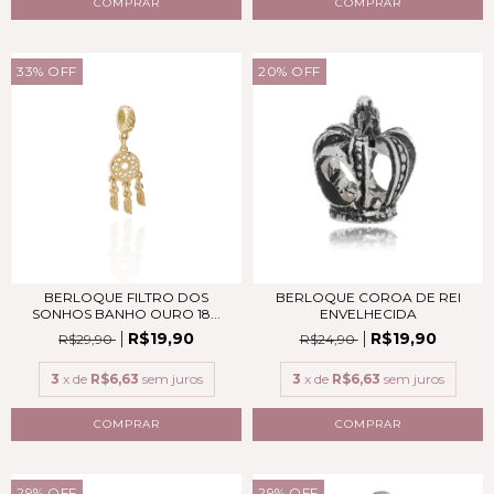
COMPRAR
COMPRAR
33
%
OFF
20
%
OFF
BERLOQUE FILTRO DOS
BERLOQUE COROA DE REI
SONHOS BANHO OURO 18...
ENVELHECIDA
R$19,90
R$19,90
R$29,90
R$24,90
3
x de
R$6,63
sem juros
3
x de
R$6,63
sem juros
COMPRAR
29
%
OFF
29
%
OFF