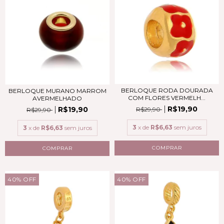
BERLOQUE RODA DOURADA
BERLOQUE MURANO MARROM
COM FLORES VERMELH...
AVERMELHADO
R$19,90
R$19,90
R$29,90
R$29,90
3
x de
R$6,63
sem juros
3
x de
R$6,63
sem juros
COMPRAR
COMPRAR
40
%
OFF
40
%
OFF