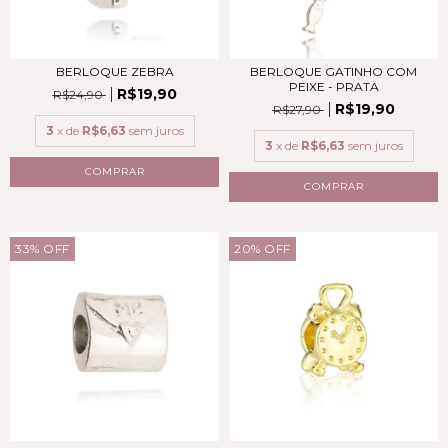
BERLOQUE GATINHO COM
BERLOQUE ZEBRA
PEIXE - PRATA
R$19,90
R$24,90
R$19,90
R$27,90
3
x de
R$6,63
sem juros
3
x de
R$6,63
sem juros
COMPRAR
COMPRAR
33
%
OFF
20
%
OFF