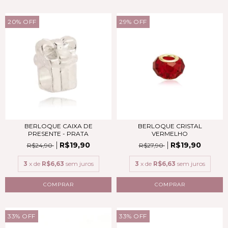
20
%
OFF
29
%
OFF
BERLOQUE CAIXA DE
BERLOQUE CRISTAL
PRESENTE - PRATA
VERMELHO
R$19,90
R$19,90
R$24,90
R$27,90
3
x de
R$6,63
sem juros
3
x de
R$6,63
sem juros
COMPRAR
COMPRAR
33
%
OFF
33
%
OFF