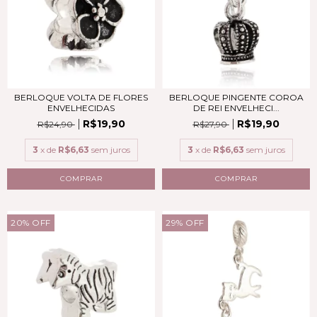
BERLOQUE PINGENTE COROA
BERLOQUE VOLTA DE FLORES
DE REI ENVELHECI...
ENVELHECIDAS
R$19,90
R$19,90
R$27,90
R$24,90
3
x de
R$6,63
sem juros
3
x de
R$6,63
sem juros
COMPRAR
COMPRAR
20
%
OFF
29
%
OFF