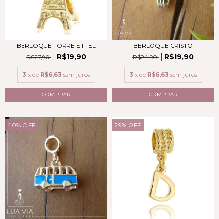
BERLOQUE TORRE EIFFEL
BERLOQUE CRISTO
R$19,90
R$19,90
R$27,90
R$24,90
3
x de
R$6,63
sem juros
3
x de
R$6,63
sem juros
COMPRAR
COMPRAR
40
%
OFF
29
%
OFF