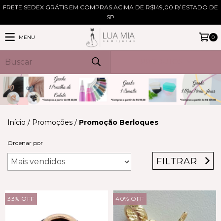
FRETE SEDEX GRÁTIS EM COMPRAS ACIMA DE R$149,00 P/ ESTADO DE
SP
MENU
0
PRODUTOS
Início
/
Promoções
/
Promoção Berloques
Ordenar por
FILTRAR
33
%
OFF
40
%
OFF