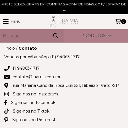
FRETE SEDEX GRÁTIS EM COMPRAS ACIMA DE R$149,00 P/ ESTADO DE
SP
MENU
0
PRODUTOS
Início
/
Contato
Vendas por WhatsApp (11) 94063-1717
11 94063-1717
contato@luamia.com.br
Rua Mariana Candida Rosa Curi 551, Ribeirão Preto -SP
Siga-nos no Instagram
Siga-nos no Facebook
Siga-nos no Tiktok
Siga-nos no Pinterest