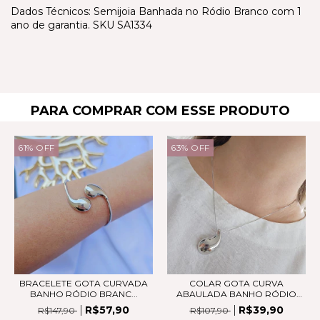
Dados Técnicos: Semijoia Banhada no Ródio Branco com 1
ano de garantia. SKU SA1334
PARA COMPRAR COM ESSE PRODUTO
61
%
OFF
63
%
OFF
BRACELETE GOTA CURVADA
COLAR GOTA CURVA
BANHO RÓDIO BRANC...
ABAULADA BANHO RÓDIO
BR...
R$57,90
R$39,90
R$147,90
R$107,90