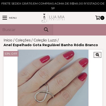
FRETE SEDEX GRÁTIS EM COMPRAS ACIMA DE R$149,00 P/ ESTADO DE
SP
MENU
0
PRODUTOS
Início
/
Coleções
/
Coleção Luzzi
/
Anel Espelhado Gota Regulável Banho Ródio Branco
53
%
OFF