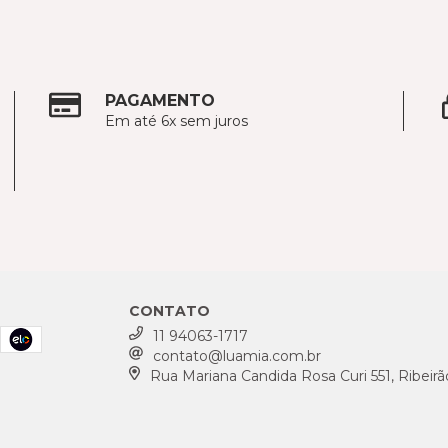
PAGAMENTO
Em até 6x sem juros
CONTATO
11 94063-1717
contato@luamia.com.br
Rua Mariana Candida Rosa Curi 551, Ribeir