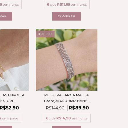
5
sem juros
6
x de
R$11,65
sem juros
38
%
OFF
OLAS ENVOLTA
PULSEIRA LARGA MALHA
EXTURI...
TRANÇADA 0.9MM BANH...
R$52,90
R$89,90
R$144,90
2
sem juros
6
x de
R$14,98
sem juros