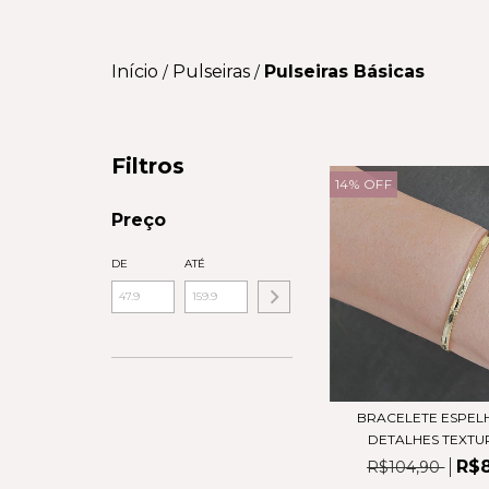
Início
Pulseiras
Pulseiras Básicas
/
/
Filtros
14
%
OFF
Preço
DE
ATÉ
BRACELETE ESPEL
DETALHES TEXTURI
R$
R$104,90