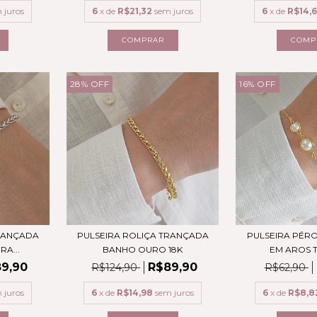
 juros
6
x de
R$21,32
sem juros
6
x de
R$14,6
28
%
OFF
16
%
OFF
TRANÇADA
PULSEIRA ROLIÇA TRANÇADA
PULSEIRA PÉR
A...
BANHO OURO 18K
EM AROS T
9,90
R$89,90
R$124,90
R$62,90
 juros
6
x de
R$14,98
sem juros
6
x de
R$8,8