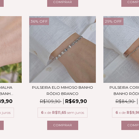
36
%
OFF
29
%
OFF
 MALHA
PULSEIRA ELO MIMOSO BANHO
PULSEIRA CO
ANH...
RÓDIO BRANCO
BANHO RÓDI
9,90
R$69,90
R$109,90
R$84,90
 juros
6
x de
R$11,65
sem juros
6
x de
R$9,9