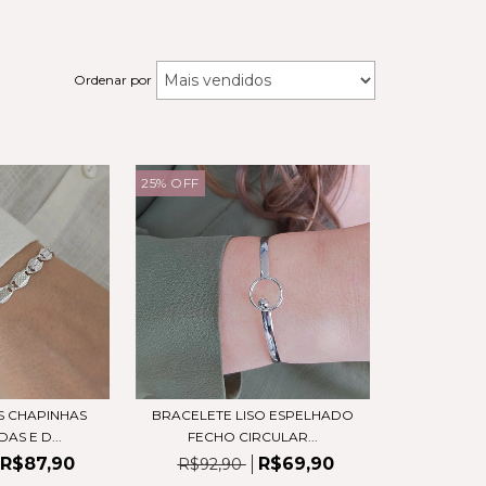
Ordenar por
25
%
OFF
S CHAPINHAS
BRACELETE LISO ESPELHADO
AS E D...
FECHO CIRCULAR...
R$87,90
R$69,90
R$92,90