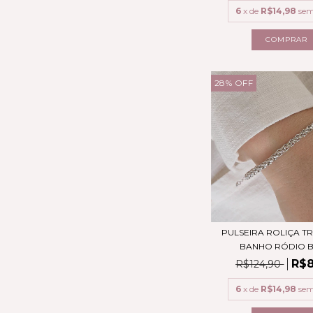
6
x de
R$14,98
sem
28
%
OFF
PULSEIRA ROLIÇA 
BANHO RÓDIO BR
R$8
R$124,90
6
x de
R$14,98
sem