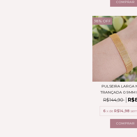
38
%
OFF
PULSEIRA LARGA
TRANÇADA 0.9MM B
R$8
R$144,90
6
x de
R$14,98
sem