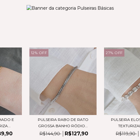
12
%
OFF
27
%
OFF
HADO E
PULSEIRA RABO DE RATO
PULSEIRA ELO
ZA...
GROSSA BANHO RÓDIO...
TEXTURIZAD
89,90
R$127,90
R$144,90
R$119,90