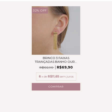
32
%
OFF
BRINCO 3 FAIXAS
TRANÇADAS BANHO OURO
18K
R$69,90
R$102,90
6
x de
R$11,65
sem juros