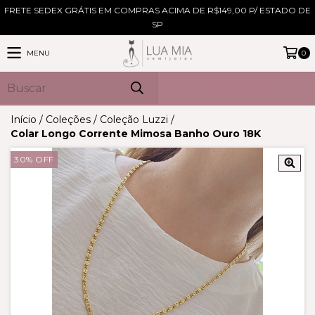
FRETE SEDEX GRÁTIS EM COMPRAS ACIMA DE R$149,00 P/ ESTADO DE
SP
MENU
0
PRODUTOS
Início
/
Coleções
/
Coleção Luzzi
/
Colar Longo Corrente Mimosa Banho Ouro 18K
30
%
OFF