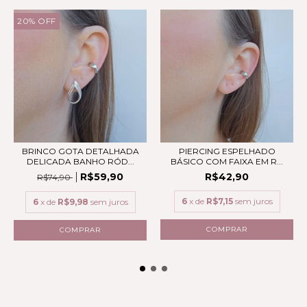
20
%
OFF
BRINCO GOTA DETALHADA
PIERCING ESPELHADO
DELICADA BANHO RÓD...
BÁSICO COM FAIXA EM R...
R$59,90
R$42,90
R$74,90
6
x de
R$7,15
sem juros
6
x de
R$9,98
sem juros