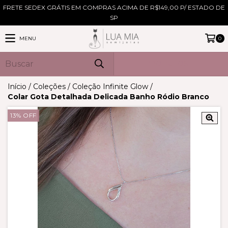
FRETE SEDEX GRÁTIS EM COMPRAS ACIMA DE R$149,00 P/ ESTADO DE
SP
MENU
0
PRODUTOS
Início
/
Coleções
/
Coleção Infinite Glow
/
Colar Gota Detalhada Delicada Banho Ródio Branco
13
%
OFF