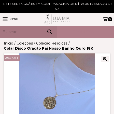
FRETE SEDEX GRÁTIS EM COMPRAS ACIMA DE R$149,00 P/ ESTADO DE
SP
MENU
0
PRODUTOS
Início
/
Coleções
/
Coleção Religiosa
/
Colar Disco Oração Pai Nosso Banho Ouro 18K
26
%
OFF