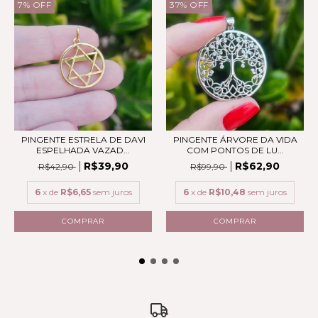
7
%
OFF
37
%
OFF
PINGENTE ESTRELA DE DAVI
PINGENTE ÁRVORE DA VIDA
ESPELHADA VAZAD...
COM PONTOS DE LU...
R$39,90
R$62,90
R$42,90
R$99,90
6
x de
R$6,65
sem juros
6
x de
R$10,48
sem juros