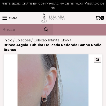
FRETE SEDEX GRÁTIS EM COMPRAS ACIMA DE R$149,00 P/ ESTADO DE
SP
MENU
0
PRODUTOS
Início
/
Coleções
/
Coleção Infinite Glow
/
Brinco Argola Tubular Delicada Redonda Banho Ródio
Branco