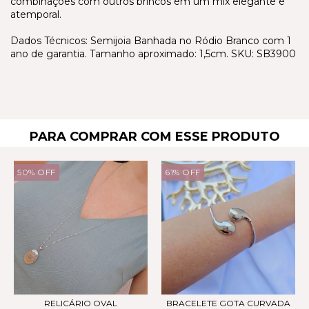
combinações com outros brincos em um mix elegante e
atemporal.
Dados Técnicos: Semijoia Banhada no Ródio Branco com 1
ano de garantia. Tamanho aproximado: 1,5cm. SKU: SB3900
PARA COMPRAR COM ESSE PRODUTO
50
%
OFF
61
%
OFF
RELICÁRIO OVAL
BRACELETE GOTA CURVADA