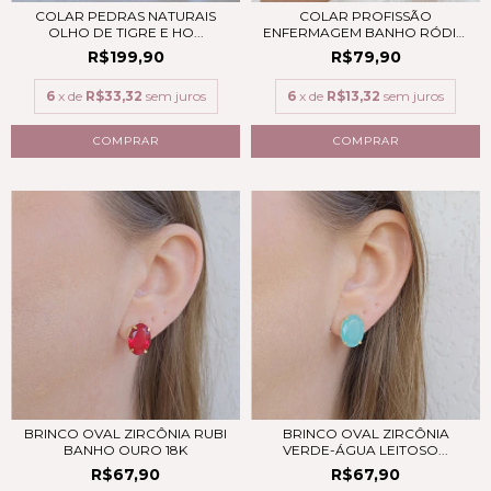
COLAR PEDRAS NATURAIS
COLAR PROFISSÃO
OLHO DE TIGRE E HO...
ENFERMAGEM BANHO RÓDIO
B...
R$199,90
R$79,90
6
x de
R$33,32
sem juros
6
x de
R$13,32
sem juros
BRINCO OVAL ZIRCÔNIA RUBI
BRINCO OVAL ZIRCÔNIA
BANHO OURO 18K
VERDE-ÁGUA LEITOSO...
R$67,90
R$67,90