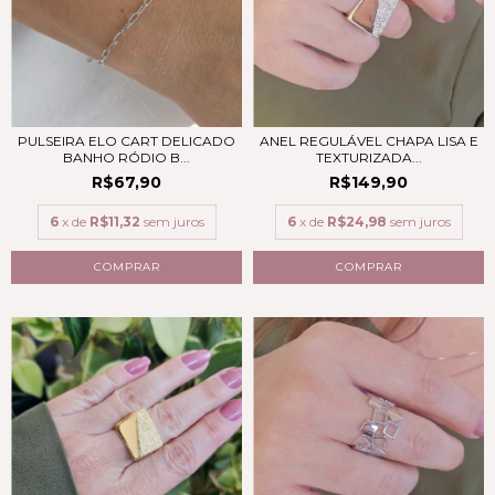
PULSEIRA ELO CART DELICADO
ANEL REGULÁVEL CHAPA LISA E
BANHO RÓDIO B...
TEXTURIZADA...
R$67,90
R$149,90
6
x de
R$11,32
sem juros
6
x de
R$24,98
sem juros
COMPRAR