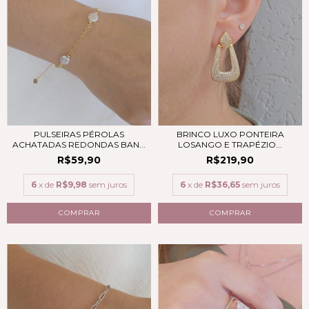
PULSEIRAS PÉROLAS
BRINCO LUXO PONTEIRA
ACHATADAS REDONDAS BAN...
LOSANGO E TRAPÉZIO...
R$59,90
R$219,90
6
x de
R$9,98
sem juros
6
x de
R$36,65
sem juros